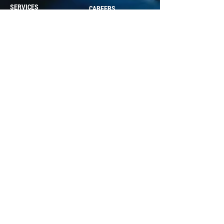
SERVICES
CAREERS
WEBMAIL
REGIONS AND LANGUAGES
TERMS & CONDITIONS OF SALE
© Авторско право: «E24» , eSolar™, eLift™,
eAgri™, eParking™, eCarport™, eVilla™,