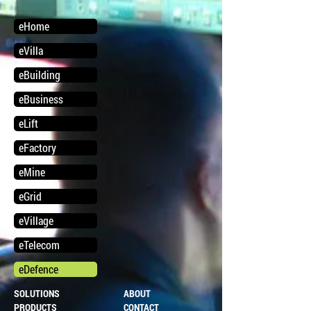
eHome
eVilla
eBuilding
eBusiness
eLift
eFactory
eMine
eGrid
eVillage
eTelecom
eDefence
SOLUTIONS
ABOUT
PRODUCTS
CONTACT