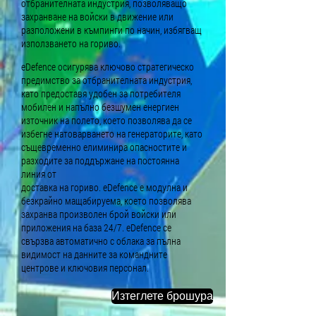
отбранителната индустрия, позволяващо
захранване на войски в движение или
разположени в къмпинги по начин, избягващ
използването на гориво.
eDefence осигурява ключово стратегическо
предимство за отбранителната индустрия,
като предоставя удобен за потребителя
мобилен и напълно безшумен енергиен
източник на полето, което позволява да се
избегне натоварването на генераторите, като
същевременно елиминира опасностите и
разходите за поддържане на постоянна
линия от
доставка на гориво. eDefence е модулна и
безкрайно мащабируема, което позволява
захранва произволен брой войски или
приложения на база 24/7. eDefence се
свързва автоматично с облака за пълна
видимост на данните за командните
центрове и ключовия персонал.
Изтеглете брошура