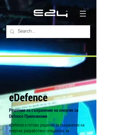
eDefence
Решения за съхранение на енергия за
Defence
Приложения
eDefence е готово решение за съхранение на
енергия, разработено специално за