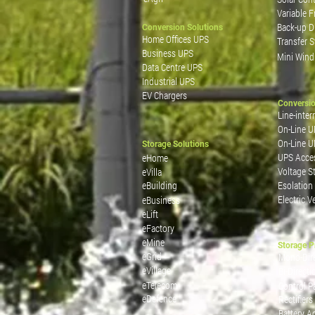
Variable F
Back-up D
Conversion Solutions
Home Offices UPS
Transfer 
Business UPS
Mini Wind
Data Centre UPS
Industrial UPS
EV Chargers
Conversi
Line-inter
On-Line U
On-Line U
Storage Solutions
UPS Acce
eHome
Voltage St
eVilla
eBuilding
Esolation
Electric V
eBusiness
eLift
eFactory
eMine
Storage P
eGrid
Mono-Dire
еVillage
Bi-Directi
eTelecom
Control P
eDefence
Rectifiers
Battery A