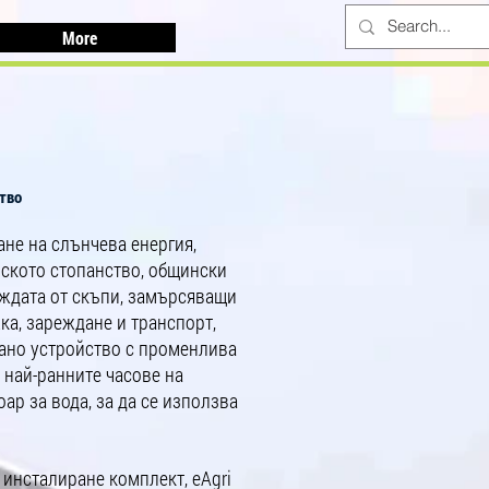
More
тво
ане на слънчева енергия,
лското стопанство, общински
уждата от скъпи, замърсяващи
ка, зареждане и транспорт,
вано устройство с променлива
т най-ранните часове на
ар за вода, за да се използва
 инсталиране комплект, eAgri