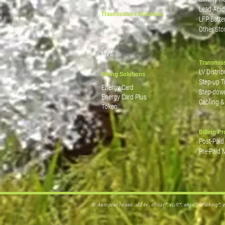
Lead-Acid
Trasmissions Solutions
LFP Batte
Other Sto
LV
MV4
MV7
Transmis
LV Distrib
Billing Solutions
Step-up T
Energy Card
Step-dow
Energy Card Plus
Cabling &
Token
Billing P
Post-Paid
Pre-Paid 
© Авторско право: «E24» , eSolar™, eLift™, eAgri™, eParking™,