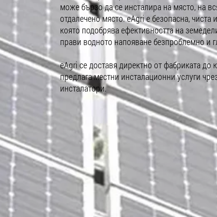
може бързо да се инсталира на място, на в
отдалечено място. eAgri е безопасна, чиста
която подобрява ефективността на земедели
прави водното напояване безпроблемно и г
eAgri се доставя директно от фабриката до 
предлага местни инсталационни услуги чре
инсталатори.