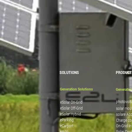
SOLUTIONS
PRODUCT
Generation Solutions
Generatio
photovolt
eSolar On-Grid
eSolar Off-Grid
solar mou
eSolar Hybrid
solare Ac
eParking
Charge con
eCarport
On-Grid In
eAgri
Solar Cont