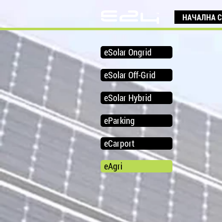
НАЧАЛНА 
eSolar Ongrid
eSolar Off-Grid
eSolar Hybrid
eParking
eCarport
eAgri