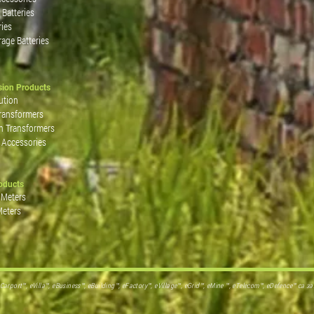
 Batteries
ries
rage Batteries
sion Products
ution
ransformers
n Transformers
 Accessories
roducts
 Meters
Meters
 eCarport™, eVilla™, eBusiness™, eBuilding™, eFactory™, eVillage™, eGrid™, eMine ™, eTelecom™, eDefence™