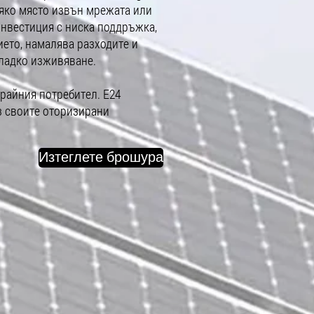
сяко място извън мрежата или
 инвестиция с ниска поддръжка,
ето, намалява разходите и
ладко изживяване.
крайния потребител. E24
з своите оторизирани
Изтеглете брошура