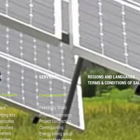
S
SERVICES
REGIONS AND LANGUAGES
TERMS & CONDITIONS OF SA
n Products
Energy Services
Feasibility Study
aics
nting kits
Project Supervision
cessories
Project Contracting
trollers
Commisioning
verters
Energy billing setup
rollers
Remote Monitoring