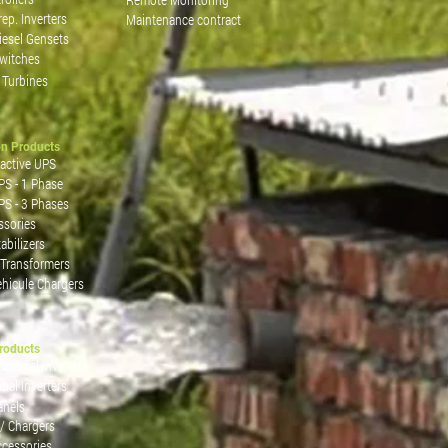
rep. Inverters
Maintenance contract
iesel Gensets
Switches
 Turbines
on Products
ractive UPS
PS - 1 Phase
PS - 3 Phases
ssories
abilizers
 Transformers
ehicule Chargers
roducts
ctional Inverters
onal Inverters
anels
 / Chargers
ccessories