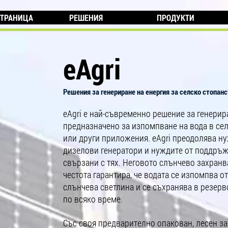
СТРАНИЦА
РЕШЕНИЯ
ПРОДУКТИ
eAgri
Решения за генериране на енергия за
селско стопанс
eAgri е най-съвременно решение за генерир
предназначено за изпомпване на вода в се
или други приложения. eAgri преодолява н
дизелови генератори и нуждите от поддръж
свързани с тях. Неговото слънчево захран
честота гарантира, че водата се изпомпва о
слънчева светлина и се съхранява в резерво
по всяко време.
Със своя предварително опакован, лесен за